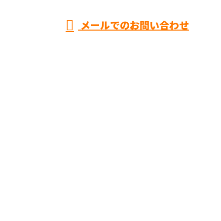
メールでのお問い合わせ
装リフォーム・水廻りリフォームなら株式会社SDHま
で！
ホーム
業務案内
施工実績
採用情報
会社概要
BLOG
お問い合わせ
サイトマップ
さいたま市などで原状回復工事や内装リフォーム・水
廻りリフォームなら株式会社SDHまで！