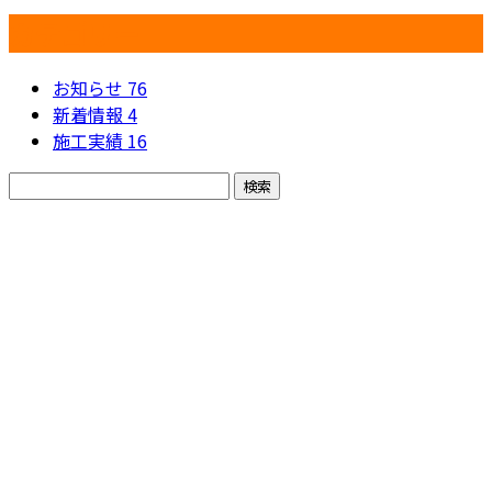
カテゴリー
お知らせ
76
新着情報
4
施工実績
16
お問い合わせ
お電話でのお問い合わせ
048-797-8887
さいたま市などで
原状回復工事や内
受付／9：00～18：00